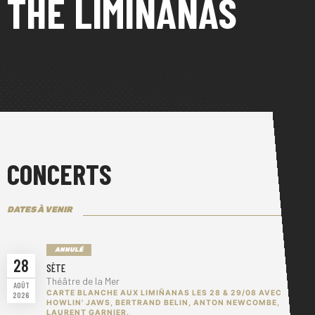
THE LIMIÑANAS
CONCERTS
DATES À VENIR
ANNULÉ
28
SÈTE
Théâtre de la Mer
AOÛT
CARTE BLANCHE AUX LIMIÑANAS LES 28 & 29/08 AVEC
2026
HOWLIN' JAWS, BERTRAND BELIN, ANTON NEWCOMBE,
LAURENT GARNIER.