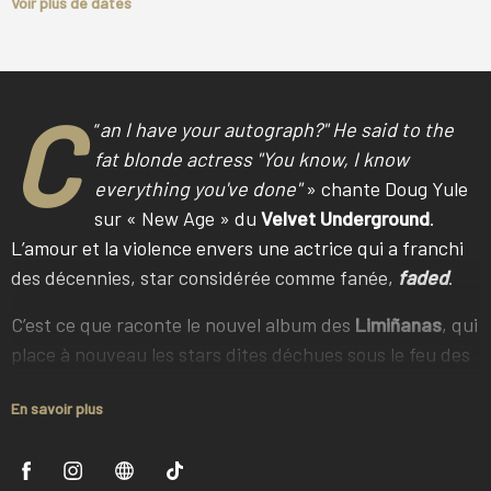
Voir plus de dates
C
“
an I have your autograph?" He said to the
fat blonde actress "You know, I know
everything you've done"
» chante Doug Yule
sur « New Age » du
Velvet Underground
.
L’amour et la violence envers une actrice qui a franchi
des décennies, star considérée comme fanée,
faded
.
C’est ce que raconte le nouvel album des
Limiñanas
, qui
place à nouveau les stars dites déchues sous le feu des
projecteurs. Aux femmes oubliées qui, des années 50 à
En savoir plus
aujourd’hui, ont disparu des écrans comme par un cruel
enchantement, condamnées par le temps qui passe.
Cinéphiles voraces, conscients que le sordide se révèle