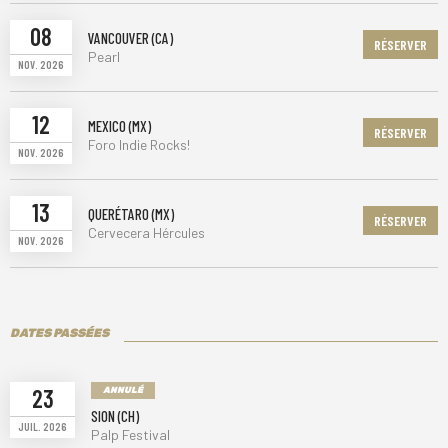
08
VANCOUVER (CA)
RÉSERVER
Pearl
NOV. 2026
12
MEXICO (MX)
RÉSERVER
Foro Indie Rocks!
NOV. 2026
13
QUERÉTARO (MX)
RÉSERVER
Cervecera Hércules
NOV. 2026
DATES PASSÉES
23
ANNULÉ
SION (CH)
JUIL. 2026
Palp Festival