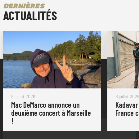
DERNIÈRES
ACTUALITÉS
9 juillet 2026
8 juillet 202
Mac DeMarco annonce un
Kadavar
deuxième concert à Marseille
France 
!