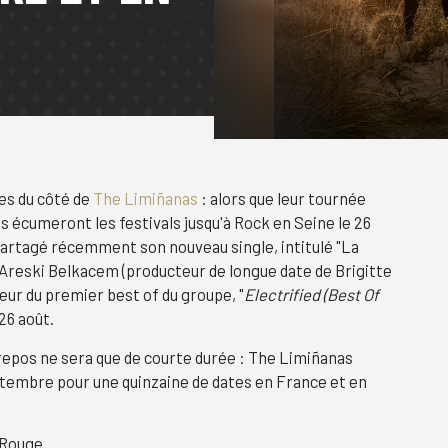
es du côté de
The Limiñanas
: alors que leur tournée
ils écumeront les festivals jusqu'à Rock en Seine le 26
 partagé récemment son nouveau single, intitulé "La
 Areski Belkacem (producteur de longue date de Brigitte
eur du premier best of du groupe, "
Electrified (Best Of
 26 août.
 repos ne sera que de courte durée : The Limiñanas
ptembre pour une quinzaine de dates en France et en
 Rouge