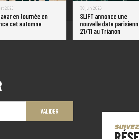
llet 2026
30 juin 2026
avar en tournée en
SLIFT annonce une
nce cet automne
nouvelle data parisienn
21/11 au Trianon
R
SUIVEZ
RÉSE