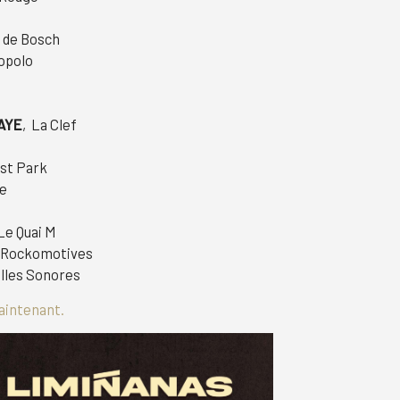
a de Bosch
Popolo
AYE
, La Clef
est Park
ne
 Le Quai M
es Rockomotives
Bulles Sonores
maintenant.