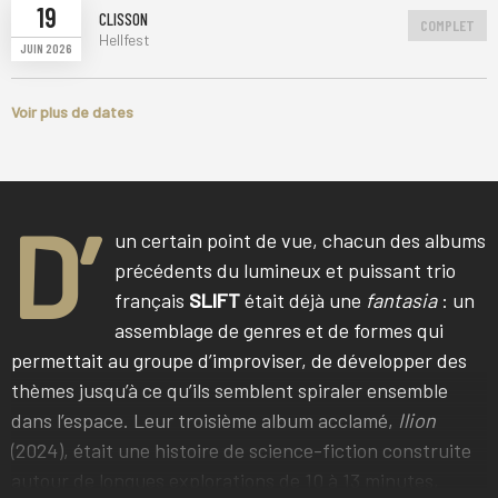
19
CLISSON
COMPLET
Hellfest
JUIN 2026
Voir plus de dates
D’
un certain point de vue, chacun des albums
précédents du lumineux et puissant trio
français
SLIFT
était déjà une
fantasia
: un
assemblage de genres et de formes qui
permettait au groupe d’improviser, de développer des
thèmes jusqu’à ce qu’ils semblent spiraler ensemble
dans l’espace. Leur troisième album acclamé,
Ilion
(2024), était une histoire de science-fiction construite
autour de longues explorations de 10 à 13 minutes,