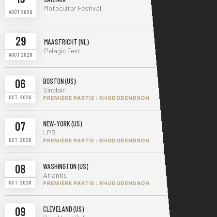
RÉSERVER
Motocultor Festival
AOÛT 2026
29
MAASTRICHT (NL)
RÉSERVER
Pelagic Fest
AOÛT 2026
06
BOSTON (US)
RÉSERVER
Sinclair
OCT. 2026
PREMIÈRE PARTIE : RHODODENDRON
07
NEW-YORK (US)
RÉSERVER
LPR
OCT. 2026
PREMIÈRE PARTIE : RHODODENDRON
08
WASHINGTON (US)
RÉSERVER
Atlantis
OCT. 2026
PREMIÈRE PARTIE : RHODODENDRON
09
CLEVELAND (US)
RÉSERVER