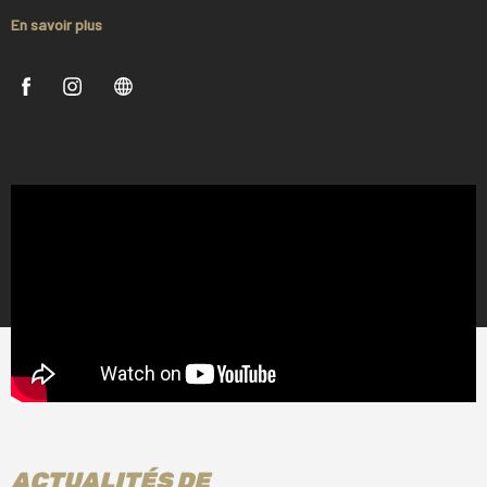
débutant souvent dans le doom metal ou le stoner rock
En savoir plus
avant de se perdre librement dans un glorieux vertige
instrumental. Mais, avec une certaine ironie volontaire,
le quatrième album de SLIFT s’intitule justement
Fantasia
. C’est leur disque le plus resserré et le plus
direct à ce jour : ses huit morceaux totalisent moins de
50 minutes. C’est aussi leur album le plus captivant, une
saga incisive sur la manière de surmonter les
bouleversements du monde actuel, livrée par un groupe
qui avance droit au but, sans perdre une seule seconde.
Le trio voulait écrire et interpréter des chansons qui
prennent acte du tumulte de notre époque tout en
portant une vision plus porteuse d’espoir, celle d’un
moment où une prise de conscience finit par émerger.
SLIFT ne voulait pas que le message se dilue en jouant
trop. Ainsi, la chanson la plus longue de
Fantasia
est le
ACTUALITÉS DE