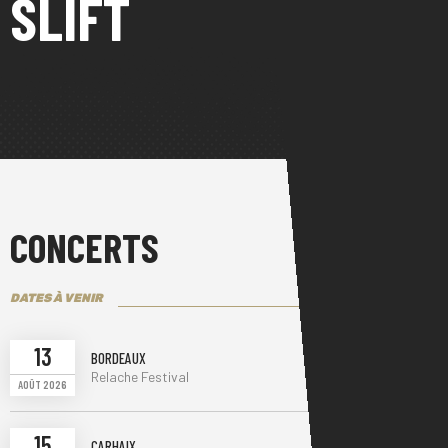
SLIFT
CONCERTS
DATES À VENIR
13
BORDEAUX
RÉSERVER
Relache Festival
AOÛT 2026
15
CARHAIX