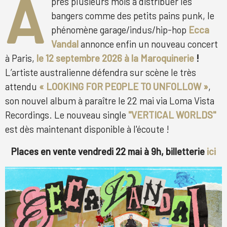
A
près plusieurs mois à distribuer les
bangers comme des petits pains punk, le
phénomène garage/indus/hip-hop
Ecca
Vandal
annonce enfin un nouveau concert
à Paris,
le 12 septembre 2026 à la Maroquinerie
!
L’artiste australienne défendra sur scène le très
attendu
« LOOKING FOR PEOPLE TO UNFOLLOW »
,
son nouvel album à paraître le 22 mai via Loma Vista
Recordings. Le nouveau single
"VERTICAL WORLDS"
est dès maintenant disponible à l'écoute !
Places en vente vendredi 22 mai à 9h, billetterie
ici