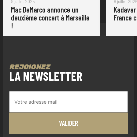
9 juillet 2026
8 juillet 202
Mac DeMarco annonce un
Kadavar
deuxième concert à Marseille
France 
!
REJOIGNEZ
LA NEWSLETTER