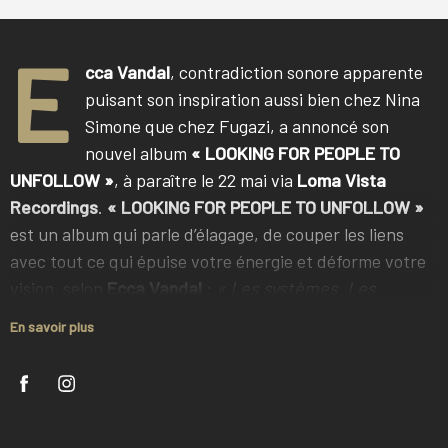
E
cca Vandal
, contradiction sonore apparente
puisant son inspiration aussi bien chez Nina
Simone que chez Fugazi, a annoncé son
nouvel album
« LOOKING FOR PEOPLE TO
UNFOLLOW »
, à paraître le 22 mai via
Loma Vista
Recordings
.
« LOOKING FOR PEOPLE TO UNFOLLOW »
est un album qui parle d’élagage, de couper les liens
avec tout ce qui épuise votre énergie et déforme votre
vision, selon
Ecca Vandal
:
« Les systèmes. Les
tendances. Les illusions de connexion. Je trouve une
En savoir plus
forme de puissance dans le fait d’être bruyante et
intense, surtout en tant que femme dans ce contexte
mondial, moi qui ai grandi dans une culture qui me
disait que je ne pouvais pas être ces choses-là. »