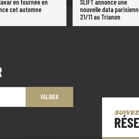
avar en tournée en
SLIFT annonce une
nce cet automne
nouvelle data parisienn
21/11 au Trianon
R
SUIVEZ
RÉSE