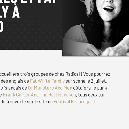
LY À
D
ccueillera trois groupes de chez Radical ! Vous pourrez
 des anglais de
Fat White Family
sur scène le 2 juillet,
es islandais de
Of Monsters And Men
côtoiera le punk-
de
Frank Carter And The Rattlesnakes
, tous deux sur
t déjà ouverte sur le site du
Festival Beauregard
.