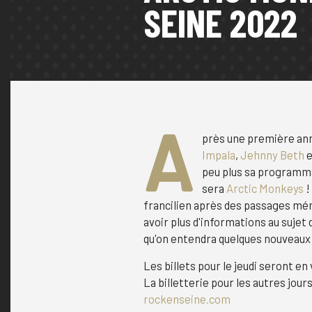
SEINE 2022
A
près une première ann
Impala
,
Jehnny Beth
e
peu plus sa programmat
sera
Arctic Monkeys
!
francilien après des passages mém
avoir plus d'informations au sujet
qu'on entendra quelques nouveaux
Les billets pour le jeudi seront e
La billetterie pour les autres jour
rockenseine.com