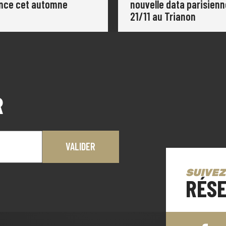
nce cet automne
nouvelle data parisienn
21/11 au Trianon
R
SUIVEZ
RÉSE