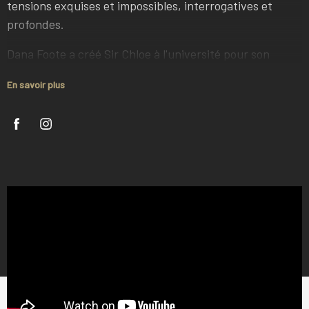
tensions exquises et impossibles, interrogatives et
profondes.
Dana Foote a créé Sir Chloe à l'université pour son
mémoire de fin d'études. Elle a écrit "Michelle" et
En savoir plus
"Animal", chansons qui allaient devenir les premiers
grands succès du groupe quelques années plus tard,
sur le sol de son dortoir. Le groupe a enregistré les
chansons aux premières heures du matin, au seul
moment où le studio de l'école était disponible. Le reste
de l'EP Party Favors de Sir Chloe a été enregistré dans
un entrepôt que le groupe a transformé en espace
d'enregistrement décent avec seulement 100 dollars et
une volonté farouche.
Ce travail d'amour s'est rapidement transformé en
quelque chose de colossal. Grâce au succès de l'EP, Sir
Chloe est parti en tournée avec Portugal. The Man et