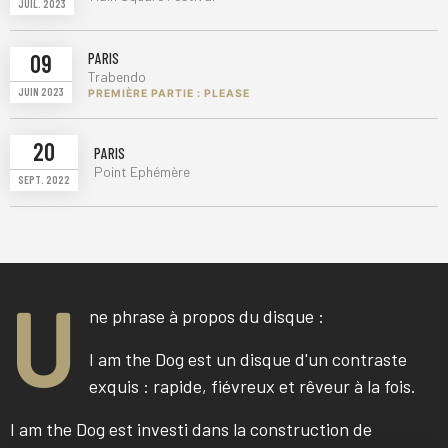
JUIL. 2023
09
PARIS
Trabendo
JUIN 2023
PREMIÈRE PARTIE : PLEASE
20
PARIS
Point Ephémère
SEPT. 2022
U
ne phrase à propos du disque :
I am the Dog est un disque d'un contraste
exquis : rapide, fiévreux et rêveur à la fois.
I am the Dog est investi dans la construction de