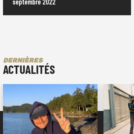
septembre 2022
contrôle au sein de cette violence". C'est un disque
investi dans la construction de tensions exquises et
impossibles, jouant avec l'opposition, la résolvant, puis
déstabilisant à nouveau toute résolution confortable.
Foote ne cherche pas tant à être en paix qu'à
s'interroger sur les raisons pour lesquelles elle ne peut
pas l'être.
DERNIÈRES
ACTUALITÉS
Le single "Hooves" est une chanson urgente, rapide et
intense. Elle est à la fois drôle et sérieuse. Foote pensait
à la bizarrerie physique des chèvres : leurs trois
paupières, la façon dont leurs yeux bougent
indépendamment les uns des autres, l'idée que ces
caractéristiques bizarres leur permettent de mieux
éviter les prédateurs. Caractéristique de l'écriture de
Foote, "Hooves" incarne un paradoxe pour faire passer
son message : le son est délicieusement pervers et