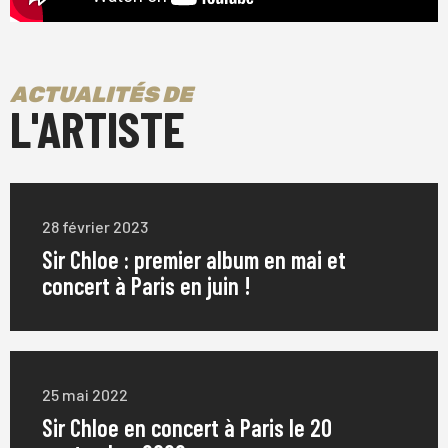
alt-J, a fait la première partie des Pixies et a été la tête
d'affiche de deux tournées aux États-Unis et en
Europe.
ACTUALITÉS DE
L'ARTISTE
Lorsque Sir Chloe ne tournait pas, Foote travaillait avec
le producteur John Congelton, lauréat d'un Grammy
Award, pour réaliser ce qui allait devenir le premier
album de Sir Chloe : I am the Dog. Elle a écrit avec
28 février 2023
Teddy Geiger, une grande figure de la pop, et Sarah
Tudzin, des illuminati hotties. La collaboration avec une
Sir Chloe : premier album en mai et
concert à Paris en juin !
équipe a encouragé et stimulé Foote, et le travail qui en
résulte est un cycle de chansons plus dynamique et
plus mûr sur le plan stylistique. I am the Dog est un
album qui cherche à trouver le contrôle dans le chaos
entropique qu'est la nature, qu'est la vie : "La violence
25 mai 2022
du monde naturel est assez constante tout au long de
Sir Chloe en concert à Paris le 20
l'album", dit Foote, "Il s'agit d'essayer de trouver le