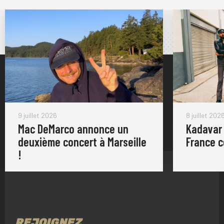
9 juillet 2026
8 juillet 202
Mac DeMarco annonce un
Kadavar
deuxième concert à Marseille
France 
!
REJOIGNEZ