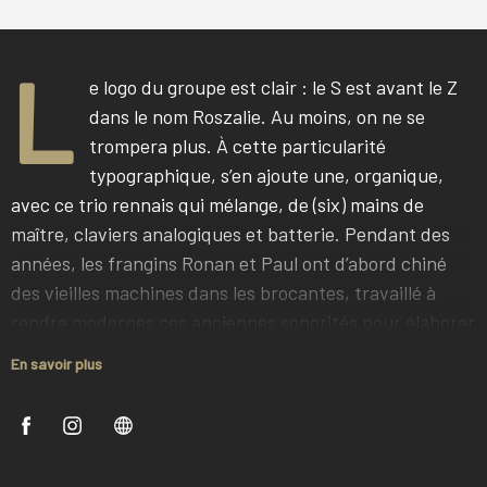
L
e logo du groupe est clair : le S est avant le Z
dans le nom Roszalie. Au moins, on ne se
trompera plus. À cette particularité
typographique, s’en ajoute une, organique,
avec ce trio rennais qui mélange, de (six) mains de
maître, claviers analogiques et batterie. Pendant des
années, les frangins Ronan et Paul ont d’abord chiné
des vieilles machines dans les brocantes, travaillé à
rendre modernes ces anciennes sonorités pour élaborer
une palette en évolution permanente, puis sollicité
En savoir plus
Guillaume, batteur entre autres pour DBFC et Rachid
Taha. L’expérimenté musicien a tellement été séduit
par la fratrie, tant humainement que musicalement,
qu’il n’a plus quitté son tabouret. Il n’est pas le seul à