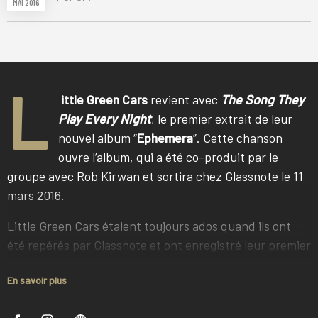
MAI 2016
L
ittle Green Cars
revient avec
The Song They
Play Every Night
, le premier extrait de leur
nouvel album “
Ephemera
”. Cette chanson
ouvre l’album, qui a été co-produit par le
groupe avec Rob Kirwan et sortira chez Glassnote le 11
mars 2016.
Little Green Cars
étaient toujours ados quand ils ont
été repérés par Glassnote et ont enregistré leur premier
album «
Aboslute Zero
», sorti en 2013. Cet album a
En savoir plus
changé leurs vies, emmenant les cinq anciens copains
de classe en tournée partout en Europe, en Australie,