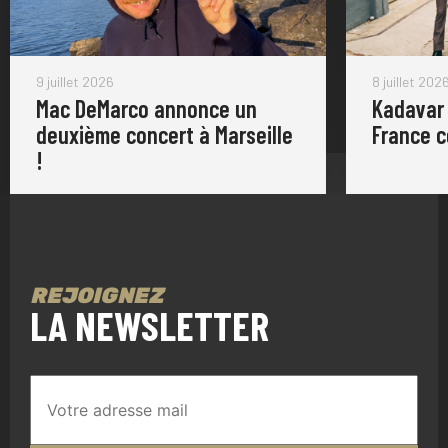
9 juillet 2026
8 juillet 202
Mac DeMarco annonce un
Kadavar
deuxième concert à Marseille
France 
!
REJOIGNEZ
LA NEWSLETTER