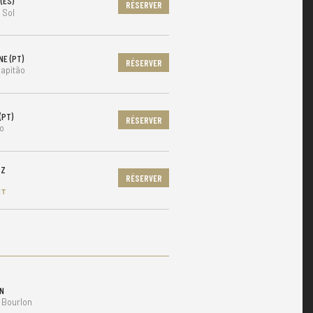
(ES)
RÉSERVER
 Sol
NE (PT)
RÉSERVER
apitão
(PT)
RÉSERVER
o
TZ
RÉSERVER
IT
N
 Bourlon