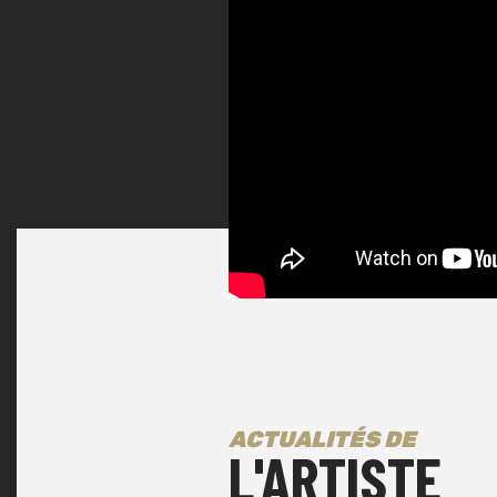
Weekend, L'homme sauvage, Dunk
Levitation France, Post in Paris...)
dates tout au long de l'année 2022
Le groupe acquiert alors une soli
concerts en prenant la route av
comme Amenra ou EZ3kiel, et se t
réputation de formation incontour
Au début de l'année suivante sort 
temps perdu. Il s'agit d'un disque 
contemplation à l'honneur et conc
l'histoire du groupe, avant que le 
sur pause par ses membres qui pa
mondiale en tant que backing ban
mythique M83.
Forts de cette expérience marquan
ACTUALITÉS DE
reprennent le chemin des studios
L'ARTISTE
enregistrer leur second album: « 