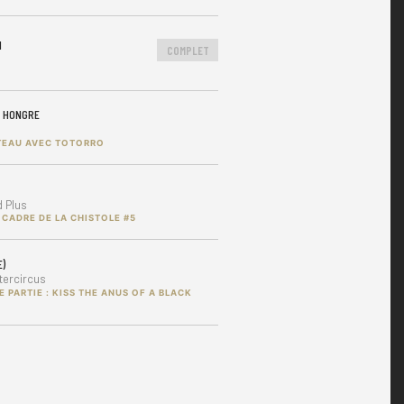
N
COMPLET
E HONGRE
TEAU AVEC TOTORRO
 Plus
 CADRE DE LA CHISTOLE #5
E)
tercircus
E PARTIE : KISS THE ANUS OF A BLACK