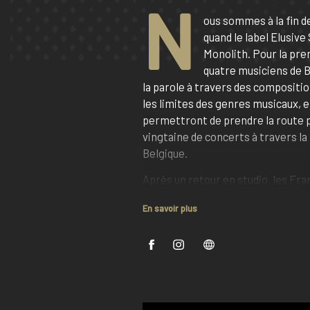
N
ous sommes à la fin d
quand le label Elusive
Monolith. Pour la prem
quatre musiciens de 
la parole à travers des compositi
les limites des genres musicaux, et
permettront de prendre la route 
vingtaine de concerts à travers la
Belgique.
Après un retour en studio, les Fra
premier album « The machine is b
En savoir plus
everyone knows it could happen ag
2021. Ils intègrent le roster de P
cette année là et fort d'une excell
premier album du quatuor va les pr
scène des plus prestigieux festiv
(Roadburn, Arctangent, Amplifest,