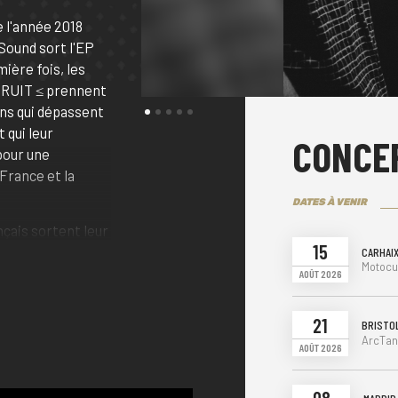
e l'année 2018
 Sound sort l'EP
ière fois, les
BRUIT ≤ prennent
ons qui dépassent
 qui leur
CONCE
pour une
 France et la
DATES À VENIR
nçais sortent leur
15
urning and now
CARHAI
Motocul
ain » en avril
AOÛT 2026
elagic Records
ente reception, le
21
BRISTOL
opulser sur la
ArcTang
AOÛT 2026
als Européen
 Colossal