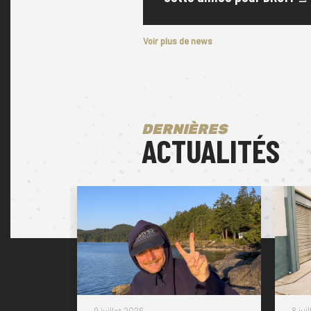
affirmant la réputation live du pro
européenne.
Voir plus de news
DERNIÈRES
ACTUALITÉS
9 juillet 2026
8 jui