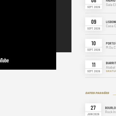
08
MADRID 
, Damnation,
Sala El
, à travers 50
SEPT. 2026
.
09
LISBON
de expérience des
Casa C
SEPT. 2026
ec des monuments
aille une
nable en live.
10
PORTO 
M.Ou.C
SEPT. 2026
l'EP Apologie du
ambiant qui met la
BIARRI
11
lu un chapitre de
Atabal
projet ne soit mis
SEPT. 2026
GRATU
rtent en tournée
d du groupe
DATES PASSÉES
te, ils
 en 2024 pour
27
BOURLO
The Age of
Rock In
JUIN 2026