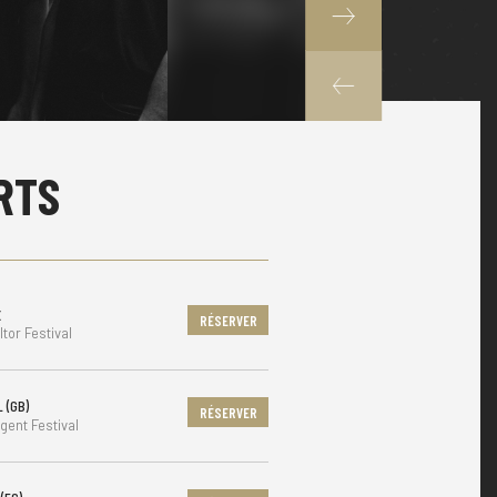
RTS
X
RÉSERVER
tor Festival
 (GB)
RÉSERVER
ent Festival