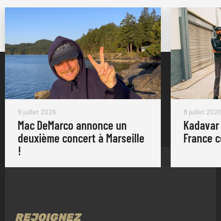
9 juillet 2026
8 juillet 202
Mac DeMarco annonce un
Kadavar
deuxième concert à Marseille
France 
!
REJOIGNEZ