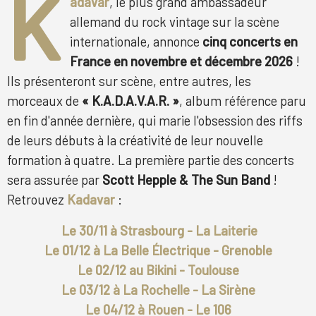
K
adavar
, le plus grand ambassadeur
allemand du rock vintage sur la scène
internationale, annonce
cinq concerts en
France en novembre et décembre 2026
!
Ils présenteront sur scène, entre autres, les
morceaux de
« K.A.D.A.V.A.R. »
, album référence paru
en fin d'année dernière, qui marie l'obsession des riffs
de leurs débuts à la créativité de leur nouvelle
formation à quatre. La première partie des concerts
sera assurée par
Scott Hepple & The Sun Band
!
Retrouvez
Kadavar
:
Le 30/11 à Strasbourg - La Laiterie
Le 01/12 à La Belle Électrique - Grenoble
Le 02/12 au Bikini - Toulouse
Le 03/12 à La Rochelle - La Sirène
Le 04/12 à Rouen - Le 106