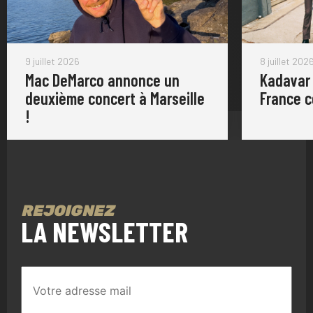
9 juillet 2026
8 juillet 202
Mac DeMarco annonce un
Kadavar
deuxième concert à Marseille
France 
!
REJOIGNEZ
LA NEWSLETTER