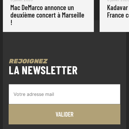
Mac DeMarco annonce un
Kadavar
deuxième concert à Marseille
France 
!
REJOIGNEZ
LA NEWSLETTER