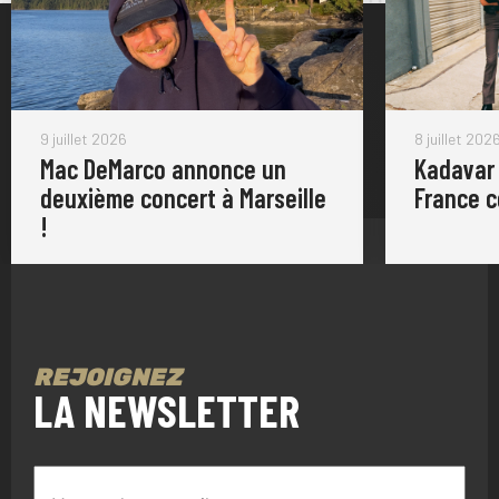
9 juillet 2026
8 juillet 202
Mac DeMarco annonce un
Kadavar
deuxième concert à Marseille
France 
!
REJOIGNEZ
LA NEWSLETTER