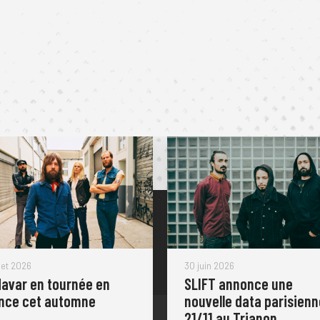
llet 2026
30 juin 2026
avar en tournée en
SLIFT annonce une
nce cet automne
nouvelle data parisienn
21/11 au Trianon