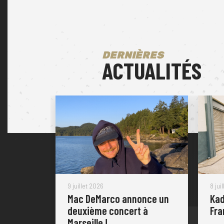
DERNIÈRES
ACTUALITÉS
9 juillet 2026
8 jui
Mac DeMarco annonce un
Kad
deuxième concert à
Fra
Marseille !